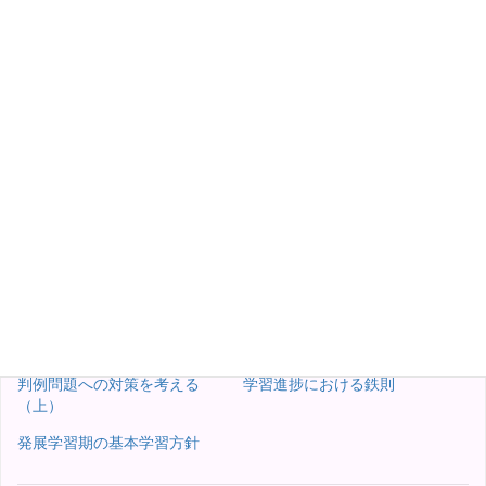
統計・白書問題対策の肝は、この部分に絞っての守りの学習にあ
ります。
★ランキングに参加していますので、よろしければこちらをクリ
ックしてください！
にほんブログ村
社会保険労務士ランキング
コラムの一覧へ
判例問題への対策を考える
学習進捗における鉄則
（上）
発展学習期の基本学習方針