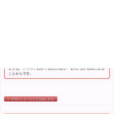
それでは眠くもなりますし、時間がかかりすぎます。
学習効率も悪すぎます。
過去問経由での部分的な拾い読みも立派なテキスト読みで
す。
140字の合格言
ムダなく整理された高密度情報を吸収 ⇒【わかる】段階
ムダの多い大量の情報から必要な情報を峻別 ⇒【できる】
段階
【わかる】段階から【できる】段階になるまでに、初見の長
文を短時間で読めるようになる過程があります。
まずは、テキスト読みで長文に慣れ、【わかる】段階に至る
ことからです。
« 学習のスタイルと方法論に戻る