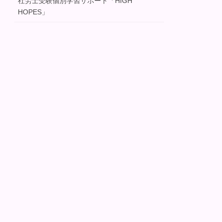
社労士受験個別学習サポート「HIGH
HOPES」