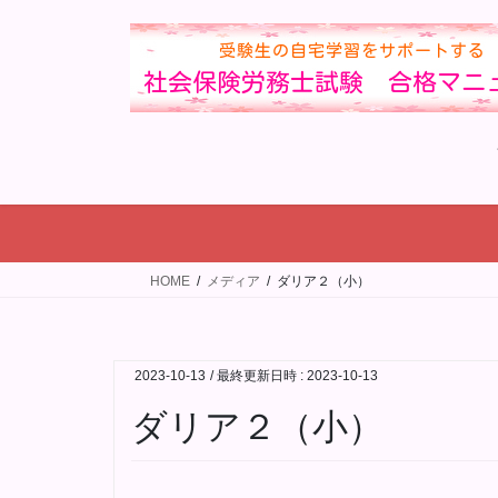
コ
ナ
ン
ビ
テ
ゲ
ン
ー
ツ
シ
へ
ョ
ス
ン
キ
に
ッ
移
プ
動
HOME
メディア
ダリア２（小）
2023-10-13
/ 最終更新日時 :
2023-10-13
ダリア２（小）