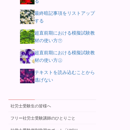
る
最終暗記事項をリストアップ
する
超直前期における模擬試験教
材の使い方㊦
超直前期における模擬試験教
材の使い方㊤
テキストを読み込むことから
逃げない
社労士受験生の皆様へ
フリー社労士受験講師のひとりごと