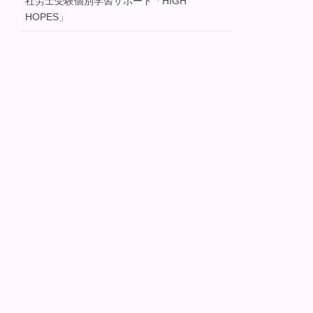
社労士受験個別学習サポート「HIGH
HOPES」