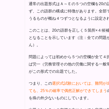
通常の出題形式はＡ～Ｅの５つの空欄を20の
ず、この語群の構成に特徴があります。全部で
うるものが概ね４つずつとなるように設定さ
このことは、20の語群を正しく５箇所×４候
となることを示しています（注：全ての問題
ん）。
問題によっては初めから５つの空欄が全て４
ば労一（労務管理その他の労働に関する一般常識
がこの形式での出題でした。
つまり、この
選択式試験においては、難問が
ても、25％の確率で偶然正解ができてしまう
を殊の外少ないものにしています。