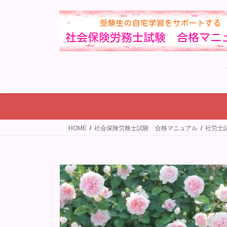
コ
ナ
ン
ビ
テ
ゲ
ン
ー
ツ
シ
へ
ョ
ス
ン
キ
に
ッ
移
プ
動
HOME
社会保険労務士試験 合格マニュアル
社労士