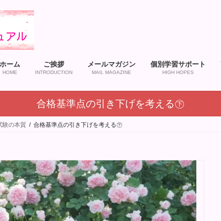
ホーム
ご挨拶
メールマガジン
個別学習サポート
HOME
INTRODUCTION
MAIL MAGAZINE
HIGH HOPES
合格基準点の引き下げを考える㊦
試験の本質
合格基準点の引き下げを考える㊦