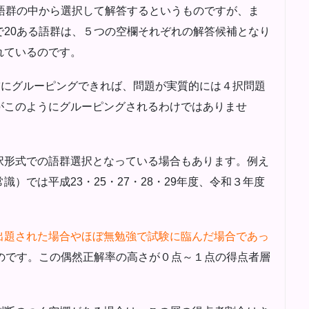
語群の中から選択して解答するというものですが、ま
20ある語群は、５つの空欄それぞれの解答候補となり
れているのです。
補にグルーピングできれば、問題が実質的には４択問題
がこのようにグルーピングされるわけではありませ
択形式での語群選択となっている場合もあります。例え
）では平成23・25・27・28・29年度、令和３年度
出題された場合やほぼ無勉強で試験に臨んだ場合であっ
のです。この偶然正解率の高さが０点～１点の得点者層