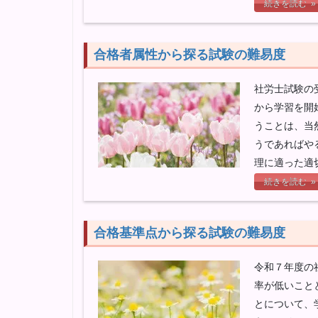
続きを読む »
合格者属性から探る試験の難易度
社労士試験の
から学習を開
うことは、当
うであればや
理に適った適
続きを読む »
合格基準点から探る試験の難易度
令和７年度の
率が低いこと
とについて、