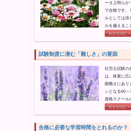
ータ上明らか
で合格です。
ルとしては決
ルを越えるこ
続きを読む »
試験制度に潜む「難しさ」の要因
社労士試験の
は、殊更に広
困難さにあり
ンとなる60
資格スクール
続きを読む »
合格に必要な学習時間をとれるのか？