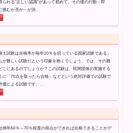
得られる‟正しい認識”があって初めて、その後の行動－即
に挑むか否か－が決…
務士試験は合格率が毎年10％を切っている国家試験である」
もが難しい試験だという印象を抱くでしょう。では、その難
どこにあるのでしょうか？この試験は、民間団体の実施する
うに「70点を取ったら合格」などという絶対評価での試験で
評価による試験です。…
は例年60％～70％程度の得点ができれば合格できることがデ