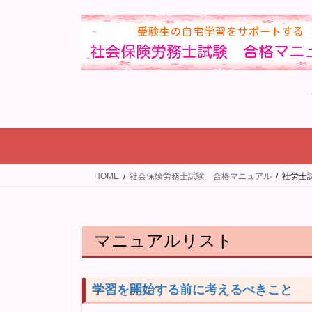
コ
ナ
ン
ビ
テ
ゲ
ン
ー
ツ
シ
へ
ョ
ス
ン
キ
に
ッ
移
プ
動
HOME
社会保険労務士試験 合格マニュアル
社労士
マニュアルリスト
学習を開始する前に考えるべきこと