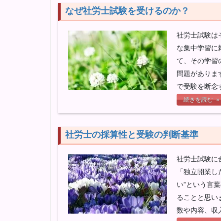
なぜ社労士試験を受けるのか？
社労士試験は
な集中学習に
て、その学習
問題がありま
で受験を断念
続きを読む »
社労士の採算性と受験の判断基準
社労士試験に
「独立開業し
い”という言
ることと思い
数や内容、収