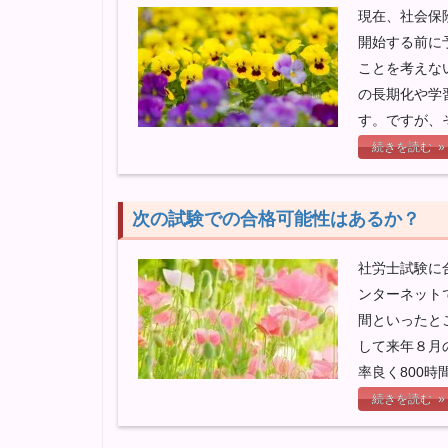
現在、社会保
開始する前に
ことを考えな
の長期化や学
す。ですが、
続きを読む »
次の試験での合格可能性はあるか？
社労士試験に
ンターネットで
間といったと
して来年８月
率良く800時
続きを読む »