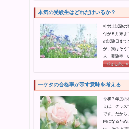
本気の受験生はどれだけいるか？
社労士試験の
付が５月末ま
の試験日まで
が、実はそうで
人 受験率 8
続きを読む »
一ケタの合格率が示す意味を考える
令和７年度の
えば、クラス
です。だから
内になるため
は、その上で