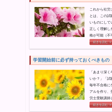
これから社労
とは、この試
いものにして
正しく理解し
格が可能（不
続きを読む »
学習開始前に必ず持っておくべきもの
「あまり深く
いか？」「試
毎年不合格に
アルを作り、
労士受験講師
続きを読む »