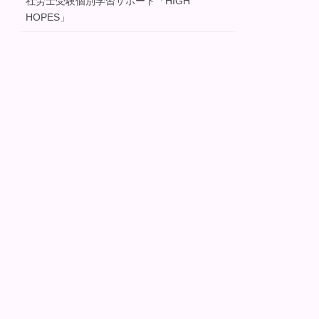
社労士受験個別学習サポート「HIGH
HOPES」