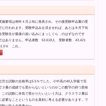
実施要領は例年４月上旬に発表され、その後受験申込書の受
でに行われます。受験申込みを済ませれば、あとは８月下旬
全受験生が最後の追い込みにまっしぐら…のはずなのです
はありません。申込者数 53,618人 受験者数 43,421
1.0％ これ…
社労士試験の合格率は5.5％でした。小中高の40人学級で言
で３番の成績でも受からないというのがこの数字の持つ意味
、この試験に本気で受かりたいという方は、クラスで２番以
に必要なことというものを真剣に考える必要があります。で
試験に臨み合格率が一…