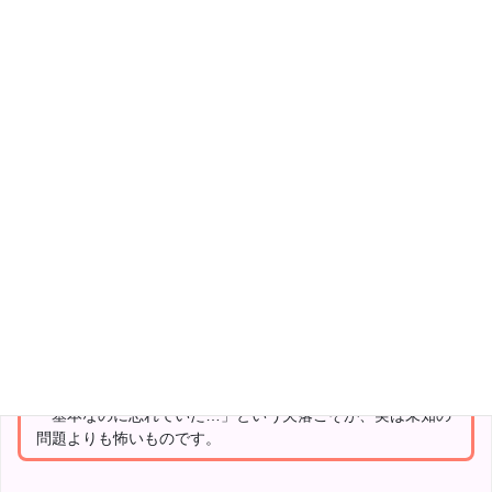
140字の合格言
模擬試験は自分の弱点を客観的に指摘してくれる貴重なツー
ルです。
だから、弱点を殆ど指摘してくれない高得点よりも、散々に
ダメ出しされる低得点の結果の方が価値があります。
また、模試のために予習をして獲得した高得点よりも、模試
の低得点から復習を積んで築いた力の方にも価値がありま
す。
140字の合格言
【どのテキストにも書いてある基本】
だとして、学習の際にサッと読み流してしまっている事項。
今現在の自分が現実として覚えていない、または、そこで失
点しているならば、その基本にこそ最も時間をかけるべきで
す。
「基本なのに忘れていた…」という欠落こそが、実は未知の
問題よりも怖いものです。